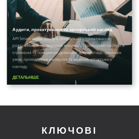
Аудити, проєктування та авторський нагляд
API Smart надає послуги генерального проєктування,
розпочинаючи зі створення концепції. Пропонуємо послуги в
отриманні та погодженні дозвільної документації, технічних
умов, проходження експертиз та ведення авторського
нагляду.
ДЕТАЛЬНІШЕ
КЛЮЧОВІ