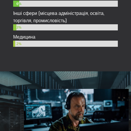
6%
6%
Інші сфери (місцева адміністрація, освіта,
торгівля, промисловість)
3%
3%
Медицина
2%
2%