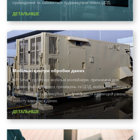
приміщення та займається будівництвом нових ЦОД.
ДЕТАЛЬНІШЕ
Мобільні центри обробки даних
API Smart пропонує мобільні контейнери, призначені для
будівництва серверних приміщень та ЦОД, мобільних центрів
управління або операційних, забезпечуючи найвищий рівень
захисту ключових даних.
ДЕТАЛЬНІШЕ