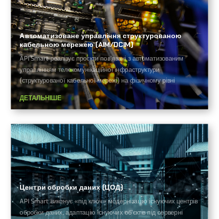
Автоматизоване управління структурованою
кабельною мережею (AIM/DCIM)
API Smart реалізує проєкти пов’язані з автоматизованим
управлінням телекомунікаційної інфраструктури
(структурованої кабельної мережі) на фізичному рівні
ДЕТАЛЬНІШЕ
Центри обробки даних (ЦОД)
API Smart виконує «під ключ» модернізацію існуючих центрів
обробки даних, адаптацію існуючих об’єктів під серверні