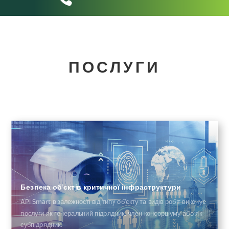
ПОСЛУГИ
Безпека об’єктів критичної інфраструктури
API Smart в залежності від типу об’єкту та видів робіт виконує
послуги як генеральний підрядник, член консорціуму або як
субпідрядник.