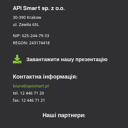
API Smart sp. z o.o.
30-390 Krakow
ul. Zawiła 65L
NIP: 625-244-79-33
REGON: 243174418

Завантажити нашу презентацію
Контактна інформація:
biuro@apismart.pl
tel. 12 446 71 20
fax. 12 446 71 21
Наші партнери: