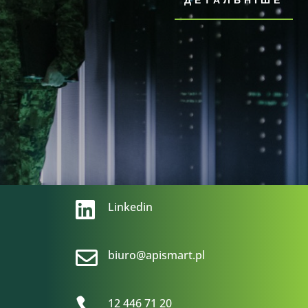
ДЕТАЛЬНІШЕ

Linkedin

biuro@apismart.pl

12 446 71 20