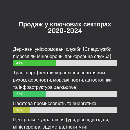
Продаж у ключових секторах
2020-2024
Державні уніформовані служби (Спецслужби,
підрозділи Міноборони, прикордонна служба)
41%
41%
Транспорт (центри управління повітряним
рухом, аеропорти, морські порти, автостоянки
та інфраструктура park&drive)
32%
32%
Нафтова промисловість та енергетика
16%
16%
Центральне управління (урядові підрозділи,
міністерства, відомства, інститути)