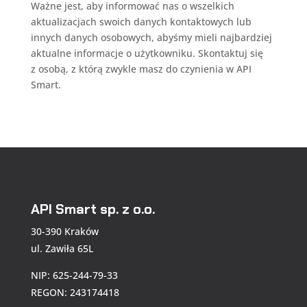
Ważne jest, aby informować nas o wszelkich
aktualizacjach swoich danych kontaktowych lub
innych danych osobowych, abyśmy mieli najbardziej
aktualne informacje o użytkowniku. Skontaktuj się
z osobą, z którą zwykle masz do czynienia w
API
Smart
.
API Smart sp. z o.o.
30-390 Kraków
ul. Zawiła 65L
NIP: 625-244-79-33
REGON: 243174418