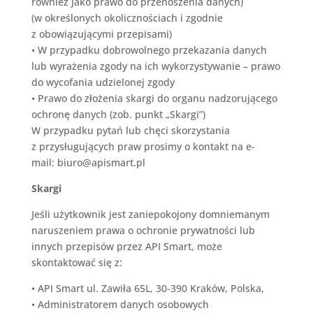
również jako prawo do przenoszenia danych)
(w określonych okolicznościach i zgodnie
z obowiązującymi przepisami)
•
W przypadku dobrowolnego przekazania danych
lub wyrażenia zgody na ich wykorzystywanie – prawo
do wycofania udzielonej zgody
•
Prawo do złożenia skargi do organu nadzorującego
ochronę danych (zob. punkt „Skargi”)
W przypadku pytań lub chęci skorzystania
z przysługujących praw prosimy o kontakt
na e-
mail:
biuro@apismart.pl
Skargi
Jeśli użytkownik jest zaniepokojony domniemanym
naruszeniem prawa o ochronie prywatności lub
innych przepisów przez
API Smart
, może
skontaktować się z
:
•
API Smart
ul. Zawiła 65L, 30-390 Kraków, Polska,
•
Administratorem danych osobowych