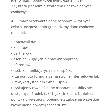
identyfikacji podatkowej (NIP): 625-244-79-
33.
,
która jest administratorem
Państwa danych
osobowych
.
API Smart
przetwarza dane osobowe w różnych
celach. Bezpośrednio gromadzimy dane osobowe
m.in. od
:
•
pracowników,
•
klientów,
•
partnerów,
•
osób aplikujących o pracę/współpracę,
•
oferentów,
•
osób komunikujących się ze spółką:
✓
za pomocą formularza na stronie internetowej lub
✓
z wykorzystaniem e-maili spółki.
Uzyskujemy również dane osobowe z publicznie
dostępnych źródeł, takich jak LinkedIn. Niniejsza
polityka prywatności obejmuje z założenia wszystkie
wymienione powyżej scenariusze.